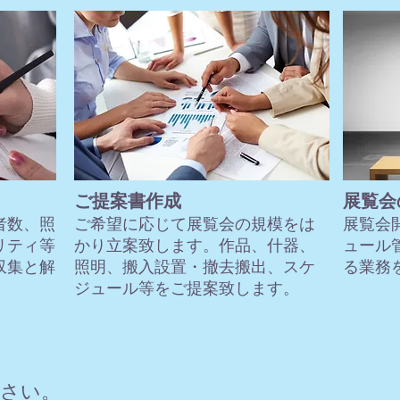
ご提案書作成
展覧会
者数、照
ご希望に応じて展覧会の規模をは
展覧会
リティ等
かり立案致します。作品、什器、
ュール
収集と解
照明、搬入設置・撤去搬出、スケ
る業務
。
ジュール等をご提案致します。
ださい。