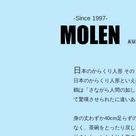
-Since 1997-
MOLEN
A
日
本のからくり人形 その
日本のからくり人形といえ
鶴は「さながら人間の如し
て驚嘆させられたに違いあ
身の丈わずか40cm足ら
なく、茶碗をとったり戻し