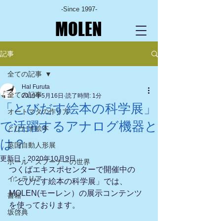
-Since 1997-
MOLEN
記事
全ての記事
Hal Furuta
全ての記事
2019年5月16日
読了時間: 1分
「とびだす絵本の科学展」
オートマタの作り方
で活躍するアナログ機器と
とびだす絵本
は？
英国自動人形展
更新日：
2020年10月9日
ポール・スプーナーの世界
つくばエキスポセンターで開催中の
インテリア
「とびだす絵本の科学展」では、
MOLEN(モーレン）の展示コンテンツ
書籍
を使っております。
坂啓典