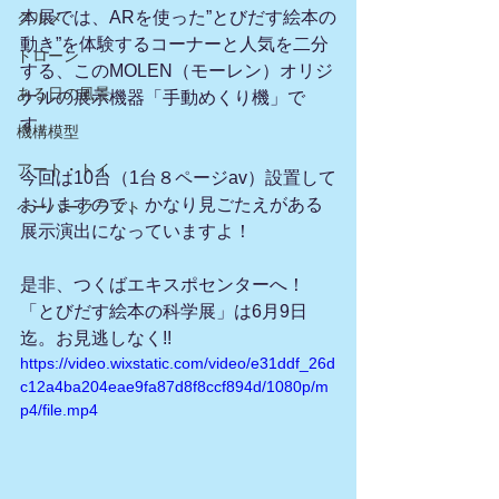
本展では、ARを使った”とびだす絵本の
グルメ
動き”を体験するコーナーと人気を二分
ドローン
する、このMOLEN（モーレン）オリジ
ある日の風景
ナルの展示機器「手動めくり機」で
す。
機構模型
アート・トイ
今回は10台（1台８ページav）設置して
おりますので、かなり見ごたえがある
ペーパークラフト
展示演出になっていますよ！　
是非、つくばエキスポセンターへ！　
「とびだす絵本の科学展」は6月9日
迄。お見逃しなく!!
https://video.wixstatic.com/video/e31ddf_26d
c12a4ba204eae9fa87d8f8ccf894d/1080p/m
p4/file.mp4