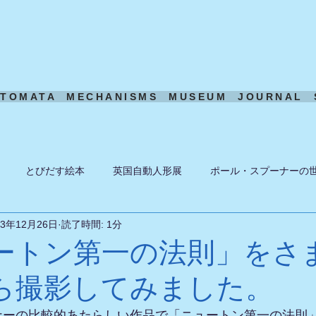
UTOMATA
MECHANISMS
MUSEUM
JOURNAL
とびだす絵本
英国自動人形展
ポール・スプーナーの
23年12月26日
読了時間: 1分
ーン
ある日の風景
機構模型
アート・トイ
ペーパ
ートン第一の法則」をさ
ら撮影してみました。
ナーの比較的あたらしい作品で「ニュートン第一の法則