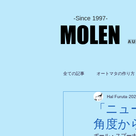
-Since 1997-
MOLEN
A
全ての記事
オートマタの作り方
Hal Furuta
20
坂啓典
グルメ
ドロ
「ニュ
角度か
ポール・スプー