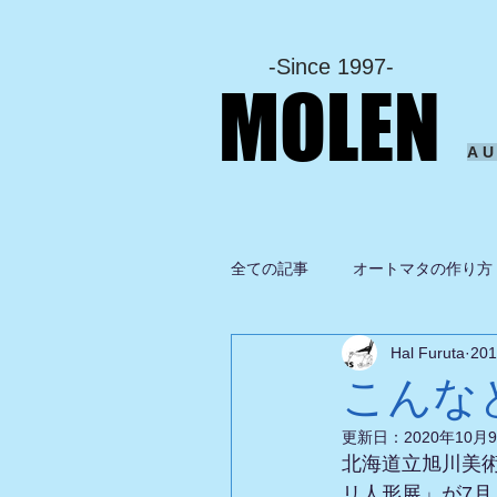
-Since 1997-
MOLEN
A
全ての記事
オートマタの作り方
Hal Furuta
20
坂啓典
グルメ
ドロ
こんな
更新日：
2020年10月
北海道立旭川美
リ人形展」が7