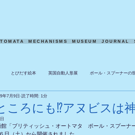
UTOMATA
MECHANISMS
MUSEUM
JOURNAL
とびだす絵本
英国自動人形展
ポール・スプーナーの
19年7月9日
読了時間: 1分
ーン
ある日の風景
機構模型
アート・トイ
ペーパ
ところにも⁉アヌビスは
9日
術館「ブリティッシュ・オートマタ　ポール・スプーナ
月６日（土）から開催されました。