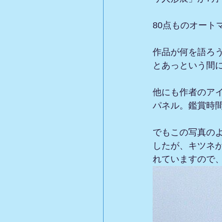
80点ものオート
作品が何を語ろ
とあっという間
他にも作者のア
パネル。鑑賞時
でもこの写真の
したが、キツネ
れていますので