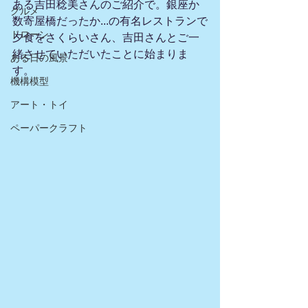
ある吉田稔美さんのご紹介で。銀座か
グルメ
数寄屋橋だったか...の有名レストランで
ドローン
夕食をさくらいさん、吉田さんとご一
緒させていただいたことに始まりま
ある日の風景
す。
機構模型
アート・トイ
ペーパークラフト