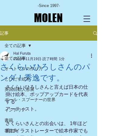
-Since 1997-
MOLEN
記事
全ての記事
Hal Furuta
全ての記事
2019年11月19日
読了時間: 1分
さくらいひろしさんのパ
オートマタの作り方
ンダ！秀逸です。
とびだす絵本
さくらいひろしさんと言えば日本の仕
英国自動人形展
掛け絵本、ポップアップカードを代表
ポール・スプーナーの世界
する
アーティスト。
インテリア
書籍
さくらいさんとの出会いは、 1年ほど
坂啓典
前にイラストレーターで絵本作家でも