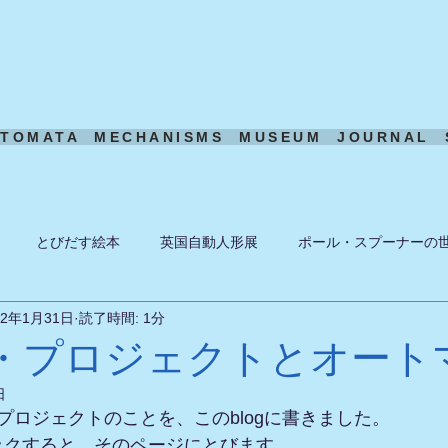
UTOMATA
MECHANISMS
MUSEUM
JOURNAL
とびだす絵本
英国自動人形展
ポール・スプーナーの
22年1月31日
読了時間: 1分
ーン
ある日の風景
機構模型
アート・トイ
ペーパ
・プロジェクトとオート
日
プロジェクトのことを、このblogに書きました。
ックすると、そのページにとびます。