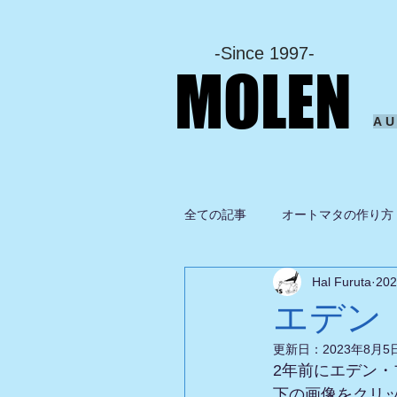
-Since 1997-
MOLEN
A
全ての記事
オートマタの作り方
Hal Furuta
20
坂啓典
グルメ
ドロ
エデン
更新日：
2023年8月5
2年前にエデン・
下の画像をクリ