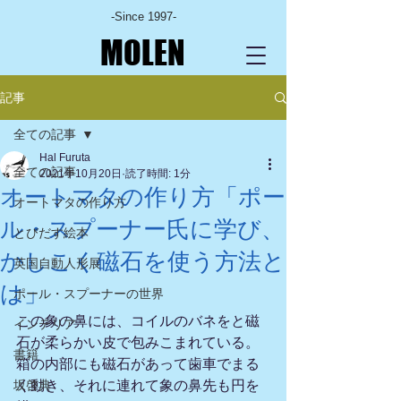
-Since 1997-
MOLEN
記事
全ての記事
Hal Furuta
全ての記事
2021年10月20日
読了時間: 1分
オートマタの作り方「ポー
オートマタの作り方
ル・スプーナー氏に学び、
とびだす絵本
かしこく磁石を使う方法と
英国自動人形展
は」
ポール・スプーナーの世界
この象の鼻には、コイルのバネをと磁
インテリア
石が柔らかい皮で包みこまれている。
書籍
箱の内部にも磁石があって歯車でまる
坂啓典
く動き、それに連れて象の鼻先も円を