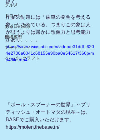
描く。
グルメ
ドローン
作品の副題には「歯車の発明を考える
象」とされている。つまりこの象は人
ある日の風景
が思うよりは遥かに想像力と思考能力
機構模型
があり、、、。
https://video.wixstatic.com/video/e31ddf_620
アート・トイ
4e2708a0041c68155e90ba0e54617/360p/m
ペーパークラフト
p4/file.mp4
「ポール・スプーナーの世界」～ブリ
ティッシュ・オートマタの現在～は、
BASEでご購入いただけます。
https://molen.thebase.in/