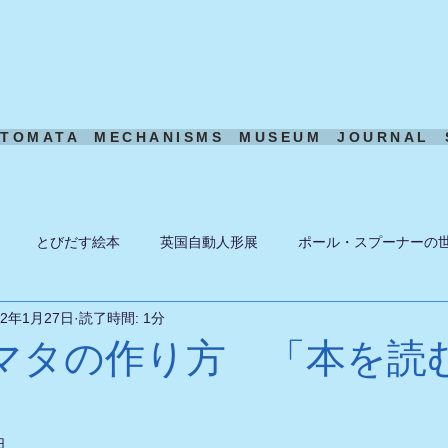
UTOMATA
MECHANISMS
MUSEUM
JOURNAL
とびだす絵本
英国自動人形展
ポール・スプーナーの
22年1月27日
読了時間: 1分
ーン
ある日の風景
機構模型
アート・トイ
ペーパ
マタの作り方 「本を読
日