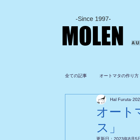
-Since 1997-
MOLEN
A
全ての記事
オートマタの作り方
Hal Furuta
20
坂啓典
グルメ
ドロ
オート
ス」
更新日：
2023年8月5