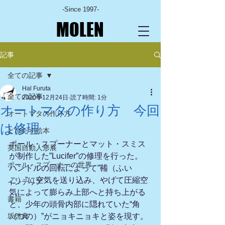
-Since 1997-
MOLEN
記事
全ての記事
Hal Furuta
全ての記事
2020年12月24日
読了時間: 1分
オートマタの作り方 今回
オートマタの作り方
は修理
とびだす絵本
ポール・スプーナーとマット・スミス
英国自動人形展
が制作した”Lucifer”の修理を行った。
ポール・スプーナーの世界
ハンドルの回転によって”鞴（ふい
ご）”に空気を送り込み、やげて圧縮空
インテリア
気によって膨らみ上部へと持ち上がる
書籍
と、少年の頭骨内部に隠れていた“角
坂啓典
（つの）”がニョキニョキと姿を現す。