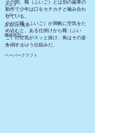
その間、鞴（ふいご）とは別の歯車の
グルメ
動作で少年は口をカチカチと嚙み合わ
ドローン
せている。
やがて鞴（ふいご）が満帆に空気をた
ある日の風景
め込むと、ある仕掛けから鞴（ふい
機構模型
ご）の空気がスッと抜け、角はその姿
を消すという仕組みだ。
アート・トイ
ペーパークラフト