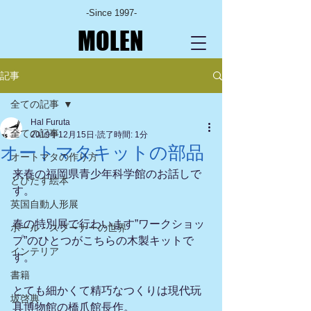
-Since 1997-
MOLEN
記事
全ての記事
Hal Furuta
全ての記事
2019年12月15日
読了時間: 1分
オートマタキットの部品
オートマタの作り方
来春の福岡県青少年科学館のお話しで
とびだす絵本
す。
英国自動人形展
春の特別展で行わいます”ワークショッ
ポール・スプーナーの世界
プ”のひとつがこちらの木製キットで
インテリア
す。
書籍
とても細かくて精巧なつくりは現代玩
坂啓典
具博物館の橋爪館長作。