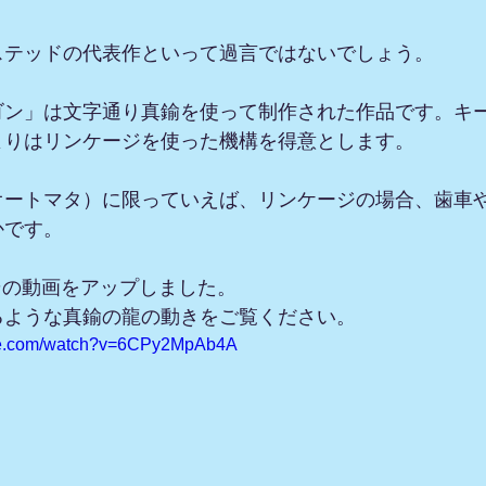
ステッドの代表作といって過言ではないでしょう。
ゴン」は文字通り真鍮を使って制作された作品です。キ
よりはリンケージを使った機構を得意とします。
オートマタ）に限っていえば、リンケージの場合、歯車
かです。　
eにその動画をアップしました。
るような真鍮の龍の動きをご覧ください。
ube.com/watch?v=6CPy2MpAb4A