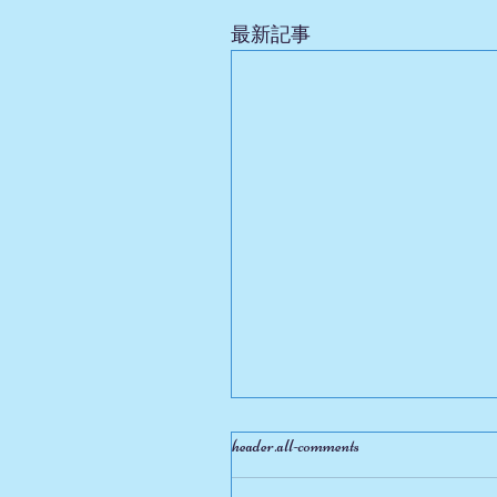
最新記事
header.all-comments