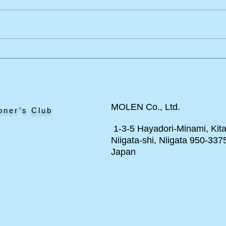
エドワードのポニー
と見
MOLEN Co., Ltd.
oner’s Club
1-3-5 Hayadori-Minami, Kita
Niigata-shi, Niigata 950-337
Japan
ト