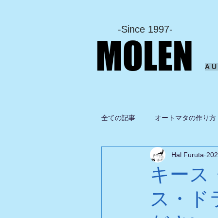
-Since 1997-
MOLEN
A
全ての記事
オートマタの作り方
Hal Furuta
20
坂啓典
グルメ
ドロ
キース
ス・ド