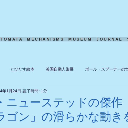
UTOMATA
MECHANISMS
MUSEUM
JOURNAL
とびだす絵本
英国自動人形展
ポール・スプーナーの
24年1月24日
読了時間: 1分
ーン
ある日の風景
機構模型
アート・トイ
ペーパ
・ニューステッドの傑作
ラゴン」の滑らかな動き