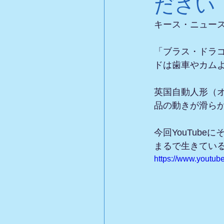
ださい
キース・ニュー
「ブラス・ドラ
ドは歯車やカム
英国自動人形（
品の動きが滑ら
今回YouTub
まるで生きてい
https://www.yout