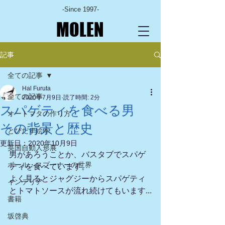
-Since 1997-
MOLEN
記事
全ての記事
Hal Furuta
全ての記事
2020年7月9日
読了時間: 2分
スパゲティを食べる男
オートマタの作り方
その背景と歴史
とびだす絵本
更新日：
2020年10月9日
英国自動人形展
男があろうことか、バスタブでスパゲ
ポール・スプーナーの世界
ティを食べています。
よく見るとジャグジーからスパゲティ
インテリア
とトマトソースが流れ続けてもいます...
書籍
坂啓典