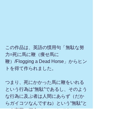
この作品は、英語の慣用句「無駄な努
力=死に馬に鞭（痩せ馬に
鞭）/Flogging a Dead Horse」からヒン
トを得て作られました。
つまり、死にかかった馬に鞭をいれる
という行為は“無駄”であるし、そのよう
な行為に及ぶ者は人間にあらず（だか
らガイコツなんですね）という“無駄“と
いう言葉＝概念がいかにおぞましいこ
とであるか、ということを具象化して
見せているのです。