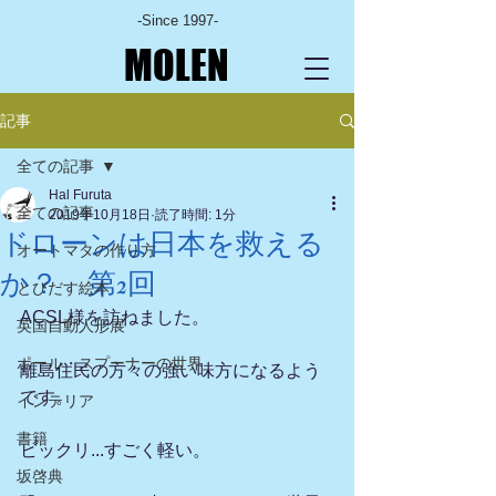
-Since 1997-
MOLEN
記事
全ての記事
Hal Furuta
全ての記事
2019年10月18日
読了時間: 1分
ドローンは日本を救える
オートマタの作り方
か？ 第2回
とびだす絵本
ACSL様を訪ねました。
英国自動人形展
ポール・スプーナーの世界
離島住民の方々の強い味方になるよう
です。
インテリア
書籍
ビックリ...すごく軽い。
坂啓典