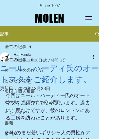
-Since 1997-
MOLEN
記事
全ての記事
Hal Furuta
全ての記事
2021年12月28日
読了時間: 2分
ニール・ハーディ氏のオー
オートマタの作り方
トマタをご紹介します。
とびだす絵本
更新日：
2023年12月28日
英国自動人形展
今回はニール・ハーディー氏のオート
ポール・スプーナーの世界
マタをご紹介したいと思います。過去
に１度だけですが、彼のロンドンにあ
インテリア
る工房を訪ねたことがあります。
書籍
20代のまだ若いギリシャ人の男性がア
坂啓典