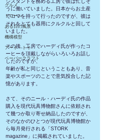
シスタントを務める工房で彼は忙しそ
グルメ
うに働いていました。日本からお土産
ドローン
でコマを持って行ったのですが、彼は
それをとても器用にクルクルと回して
ある日の風景
いました。
機構模型
その後、工房でハーディ氏が作ったコ
アート・トイ
ーヒーを頂戴しながらいろいろお話し
ペーパークラフト
したのですが、
年齢が私と同じということもあり、音
楽やスポーツのことで意気投合した記
憶があります。
さて、そのニール・ハーディ氏の作品
購入を現代玩具博物館さんに依頼され
て幾つか取り寄せ納品したのですが、
そのなかのひとつが現代玩具博物館か
ら毎月発行される「STORK 
magazine」に掲載されていました。