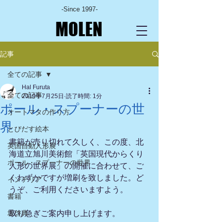
-Since 1997-
MOLEN
記事
全ての記事
Hal Furuta
全ての記事
2019年7月25日
読了時間: 1分
ポール・スプーナーの世
オートマタの作り方
界
とびだす絵本
書籍が売り切れて久しく、この度、北
英国自動人形展
海道立旭川美術館「英国現代からくり
ポール・スプーナーの世界
人形の世界展」の開催に合わせて、ご
くわずかですが増刷を致しました。ど
インテリア
うぞ、ご利用くださいますよう。
書籍
坂啓典
取り急ぎご案内申し上げます。