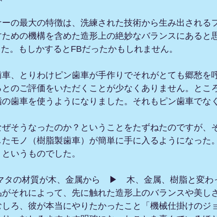
ナーの最大の特徴は、洗練された技術から生み出される
すための機構を含めた造形上の絶妙なバランスにあると
ました。もしかするとFBだったかもしれません。
歯車、とりわけピン歯車が手作りでそれがとても郷愁を
るとのご評価をいただくことが少なくありません。とこ
脂の歯車を使うようになりました。それもピン歯車でな
なぜそうなったのか？ということをたずねたのですが、
したモノ（樹脂製歯車）が簡単に手に入るようになった
」というものでした。
品がそれによって、先に触れた造形上のバランスや美し
むしろ、彼が本当にやりたかったこと「機械仕掛けのジ