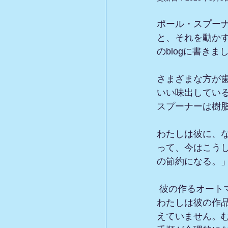
ポール・スプー
と、それを動か
のblogに書き
さまざまな方が
いい味出してい
スプーナーは樹
わたしは彼に、
って、今はこう
の節約になる。
 彼の作るオートマタの材質が木、金属から　▶　木、金属、樹脂と変わったわけですが、
わたしは彼の作
えていません。