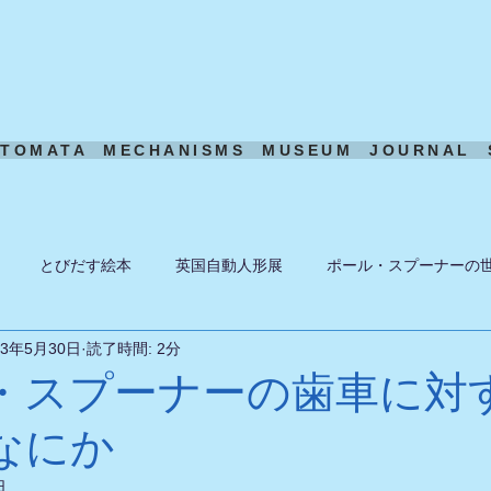
UTOMATA
MECHANISMS
MUSEUM
JOURNAL
とびだす絵本
英国自動人形展
ポール・スプーナーの
23年5月30日
読了時間: 2分
ーン
ある日の風景
機構模型
アート・トイ
ペーパ
・スプーナーの歯車に対
なにか
日