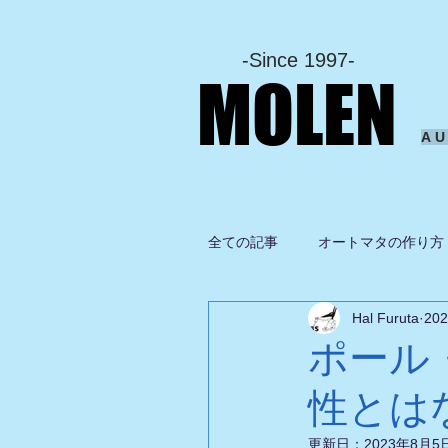
-Since 1997-
MOLEN
A
全ての記事
オートマタの作り方
Hal Furuta
20
坂啓典
グルメ
ドロ
ポール
性とは
更新日：
2023年8月5