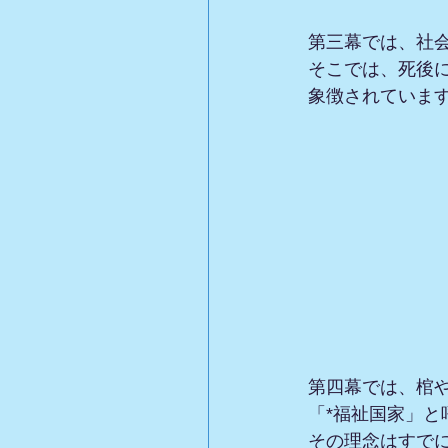
第三幕では、社
そこでは、死後
象徴されていま
第四幕では、棺
「*福祉国家」
その理念はすで