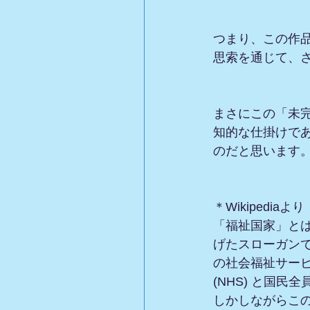
つまり、この作
思索を通じて、
まさにこの「未
知的な仕掛けで
のだと思います
＊Wikipediaより
「福祉国家」と
げたスローガン
の社会福祉サー
(NHS) と国民
しかしながらこ