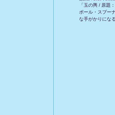
「玉の輿 / 原題：M
ポール・スプー
な手がかりにな