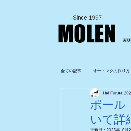
-Since 1997-
MOLEN
A
全ての記事
オートマタの作り方
Hal Furuta
20
坂啓典
グルメ
ドロ
ポール
いて詳
更新日：
2025年10月