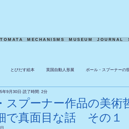
UTOMATA
MECHANISMS
MUSEUM
JOURNAL
とびだす絵本
英国自動人形展
ポール・スプーナーの
25年9月30日
読了時間: 2分
ーン
ある日の風景
機構模型
アート・トイ
ペーパ
・スプーナー作品の美術
細で真面目な話 その１
2日