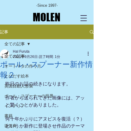
-Since 1997-
MOLEN
記事
全ての記事
Hal Furuta
全ての記事
2021年9月26日
読了時間: 1分
ポール・スプーナー新作情
オートマタの作り方
報２
とびだす絵本
昨日のお話の続きになります。
英国自動人形展
ポール・スプーナーの世界
作者から送られてきた画像には、アッ
と驚くことがありました。
インテリア
書籍
何十年かぶりにアヌビスを復活（？）
坂啓典
というか新作に登場させ作品のテーマ