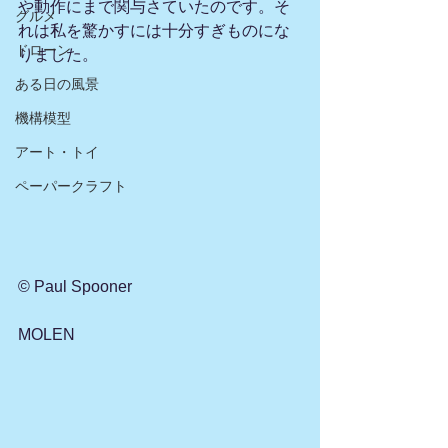
や動作にまで関与さていたのです。そ
グルメ
れは私を驚かすには十分すぎものにな
ドローン
りました。
ある日の風景
機構模型
アート・トイ
ペーパークラフト
©️ Paul Spooner 
MOLEN