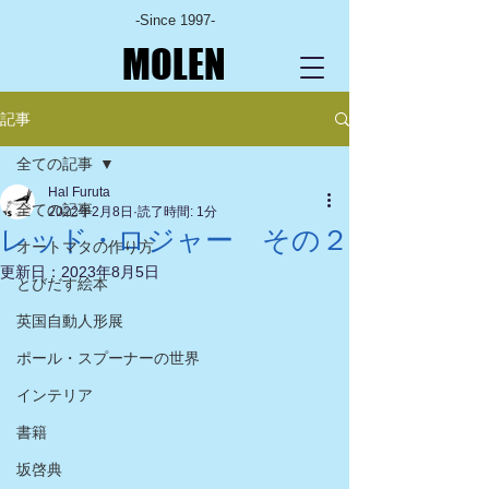
-Since 1997-
MOLEN
記事
全ての記事
Hal Furuta
全ての記事
2022年2月8日
読了時間: 1分
レッド・ロジャー その２
オートマタの作り方
更新日：
2023年8月5日
とびだす絵本
英国自動人形展
ポール・スプーナーの世界
インテリア
書籍
坂啓典