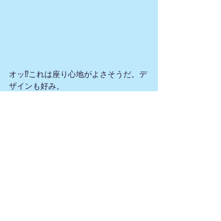
オッ⁉これは座り心地がよさそうだ。デ
ザインも好み。
何々、カクタスのふむふむ。北欧の有
名なデザイナーが作った。
おおいいねえ。さて価格はと、、、う
ーむ。他をあたろう。
インテリア