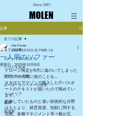
-Since 1997-
MOLEN
記事
全ての記事
Hal Furuta
全ての記事
2020年6月20日
読了時間: 1分
一人用のソファー
オートマタの作り方
更新日：
2020年10月8日
とびだす絵本
ドローン検定が9月に遠のいてしまった
英国自動人形展
ので、その間に他のことを...
さきほどアマゾンで購入したITパスポ
ポール・スプーナーの世界
ートのテキストが届いたので眺めてい
インテリア
ます。
想像していたものと違い技術的な分野
書籍
はもとより、経営資源、知財に関する
坂啓典
法務、各種マネジメント等々幅が広