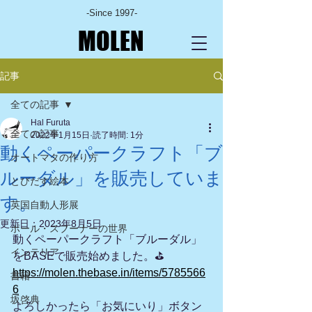
-Since 1997-
MOLEN
記事
全ての記事
Hal Furuta
全ての記事
2022年1月15日
読了時間: 1分
動くペーパークラフト「ブ
オートマタの作り方
ルーダル」を販売していま
とびだす絵本
す。
英国自動人形展
更新日：
2023年8月5日
ポール・スプーナーの世界
動くペーパークラフト「ブルーダル」
インテリア
をBASEで販売始めました。⛳️
https://molen.thebase.in/items/5785566
書籍
6
坂啓典
よろしかったら「お気にいり」ボタン