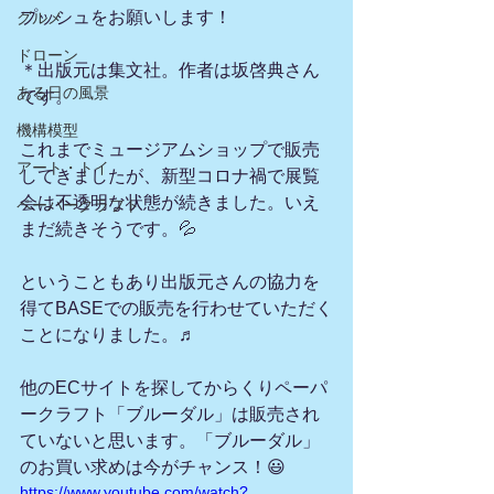
プッシュをお願いします！
グルメ
ドローン
＊出版元は集文社。作者は坂啓典さん
ある日の風景
です。
機構模型
これまでミュージアムショップで販売
アート・トイ
してきましたが、新型コロナ禍で展覧
会は不透明な状態が続きました。いえ
ペーパークラフト
まだ続きそうです。💦　
ということもあり出版元さんの協力を
得てBASEでの販売を行わせていただく
ことになりました。♬
他のECサイトを探してからくりペーパ
ークラフト「ブルーダル」は販売され
ていないと思います。「ブルーダル」
のお買い求めは今がチャンス！😃　
https://www.youtube.com/watch?