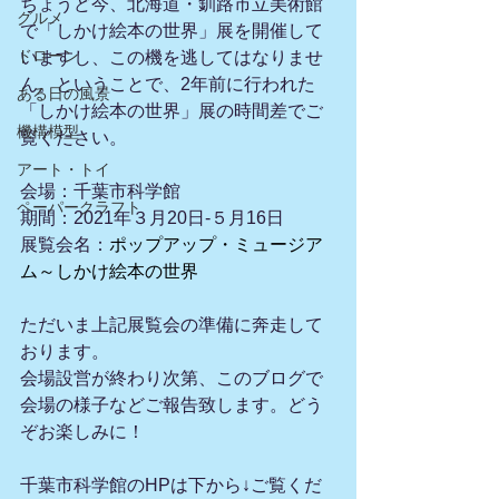
ちょうど今、北海道・釧路市立美術館
グルメ
で「しかけ絵本の世界」展を開催して
ドローン
いますし、この機を逃してはなりませ
ん。ということで、2年前に行われた
ある日の風景
「しかけ絵本の世界」展の時間差でご
機構模型
覧ください。
アート・トイ
会場：千葉市科学館
ペーパークラフト
期間：2021年３月20日-５月16日
展覧会名：
ポップアップ・ミュージア
ム～しかけ絵本の世界
ただいま上記展覧会の準備に奔走して
おります。
会場設営が終わり次第、このブログで
会場の様子などご報告致します。どう
ぞお楽しみに！
千葉市科学館のHPは下から↓ご覧くだ