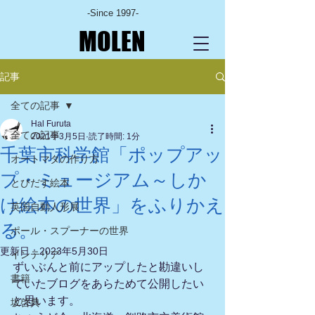
-Since 1997-
MOLEN
記事
全ての記事
Hal Furuta
全ての記事
2021年3月5日
読了時間: 1分
千葉市科学館「ポップアッ
オートマタの作り方
プ・ミュージアム～しか
とびだす絵本
け絵本の世界」をふりかえ
英国自動人形展
る。
ポール・スプーナーの世界
更新日：
2023年5月30日
インテリア
ずいぶんと前にアップしたと勘違いし
書籍
ていたブログをあらためて公開したい
と思います。
坂啓典