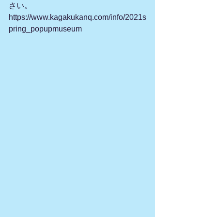
さい。
https://www.kagakukanq.com/info/2021s
pring_popupmuseum