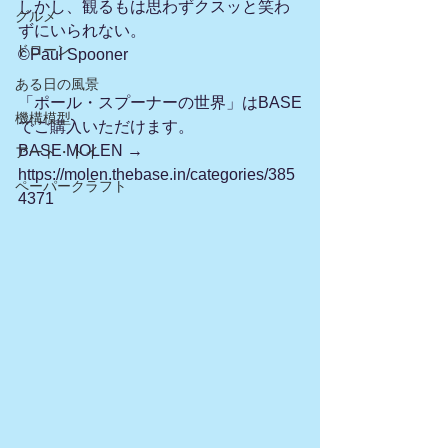
しかし、観るもは思わずクスッと笑わ
グルメ
ずにいられない。
ドローン
©Paul Spooner
ある日の風景
「ポール・スプーナーの世界」はBASE
機構模型
でご購入いただけます。
BASE MOLEN →　
アート・トイ
https://molen.thebase.in/categories/385
ペーパークラフト
4371