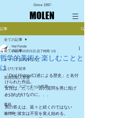
-Since 1997-
MOLEN
記事
全ての記事
Hal Furuta
全ての記事
2021年10月21日
読了時間: 1分
哲学的美術を楽しむことと
オートマタの作り方
は
とびだす絵本
「Oral History/口述による歴史」と名付
英国自動人形展
けられた作品。
ポール・スプーナーの世界
女性は、たった一言の質問を男に投げ
かけただけなのに、、、
インテリア
書籍
男の答えは、延々と続くのではない
坂啓典
か？と彼女は不安を覚え始める。