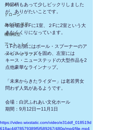
時節柄もあって少しビックリしました
グルメ
が、ありがたいことです。
ドローン
ある日の風景
本会場は１Fに1室、２Fに2室という大
きなくくりになっています。
機構模型
アート・トイ
１Fの右側にはポール・スプーナーのア
ヌビスシリーズを固め、左室には
ペーパークラフト
キース・ニューステッドの大型作品を2
点他豪華なラインナップ。
「未来からきたライダー」は老若男女
問わず人気があるようです。
会場：白沢ふれあい文化ホール
期間：9月12日ー11月1日
https://video.wixstatic.com/video/e31ddf_018519d
618ac44f78579389f5f589267/480p/mp4/file.mp4