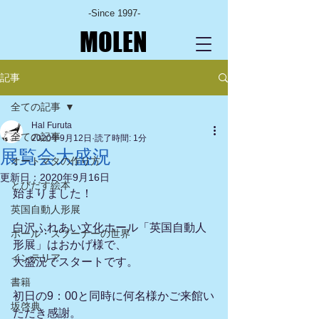
-Since 1997-
MOLEN
記事
全ての記事
Hal Furuta
全ての記事
2020年9月12日
読了時間: 1分
展覧会大盛況
オートマタの作り方
更新日：
2020年9月16日
とびだす絵本
始まりました！
英国自動人形展
白沢ふれあい文化ホール「英国自動人
ポール・スプーナーの世界
形展」はおかげ様で、
インテリア
大盛況でスタートです。
書籍
初日の9：00と同時に何名様かご来館い
坂啓典
ただき感謝。