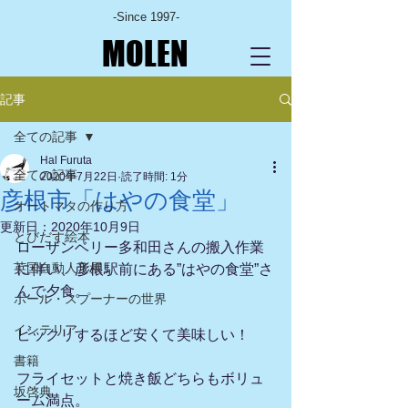
-Since 1997-
MOLEN
記事
全ての記事
Hal Furuta
全ての記事
2020年7月22日
読了時間: 1分
彦根市「はやの食堂」
オートマタの作り方
更新日：
2020年10月9日
とびだす絵本
ローザンベリー多和田さんの搬入作業
英国自動人形展
に伴い、彦根駅前にある”はやの食堂”さ
んで夕食。
ポール・スプーナーの世界
インテリア
ビックリするほど安くて美味しい！
書籍
フライセットと焼き飯どちらもボリュ
坂啓典
ーム満点。