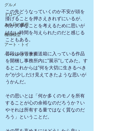
グルメ
この先どうなっていくのか不安が頭を
ドローン
擡げることを押さえきれずにいるが、
ある日の風景
何か大事なことを考えるために思いが
けない時間を与えられたのだと感じる
機構模型
こともある。
アート・トイ
普段は保管兼搬送箱に入っている作品
ペーパークラフト
を開梱し事務所内に”展示”してみた。す
るとこれからは”何を大切に生きるべき
か”が少しだけ見えてきたような思いが
うかんだ。
その思いとは「何か多くのモノを所有
することが心の余裕なのだろうか？い
やそれは所有する量ではなく質なのだ
ろう」ということだ。
その質を高めるにはどうしたら良い