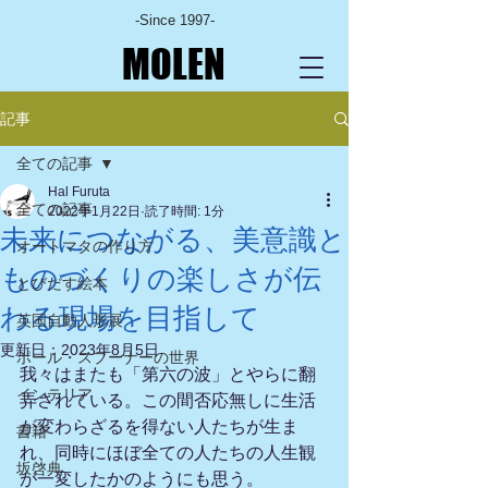
-Since 1997-
MOLEN
記事
全ての記事
Hal Furuta
全ての記事
2022年1月22日
読了時間: 1分
未来につながる、美意識と
オートマタの作り方
ものづくりの楽しさが伝
とびだす絵本
わる現場を目指して
英国自動人形展
更新日：
2023年8月5日
ポール・スプーナーの世界
我々はまたも「第六の波」とやらに翻
インテリア
弄されている。この間否応無しに生活
が変わらざるを得ない人たちが生ま
書籍
れ、同時にほぼ全ての人たちの人生観
坂啓典
が一変したかのようにも思う。