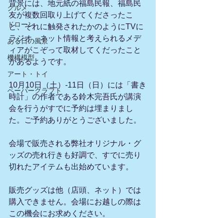
背景には、地元紙の福島民報、福島民
グルメ
友が複数回取り上げてくださったこ
ドローン
と、それに触発されたかのようにTVに
ラジオ、ネット情報と考えられるメデ
ある日の風景
ィアがこぞって取材してくだったこと
機構模型
があるようです。
アート・トイ
10月10日（土）-11日（日）には「書き
ペーパークラフト
時計」の作者である鈴木完吾氏が講演
会を行うがすでに予約は埋まりまし
た。ご予約ありがとうございました。
会場で販売される弊社オリジナル・グ
ッズの売れ行きも好調で、すでに売り
切れたアイテムも出始めています。
販売グッズは他（店頭、ネット）では
購入できません。会場にお越しの際は
この機会にお求めください。