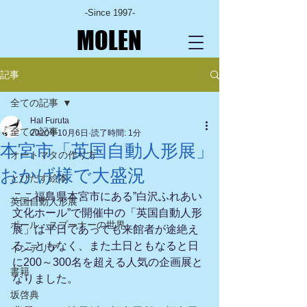
-Since 1997-
MOLEN
記事
全ての記事
Hal Furuta
全ての記事
2020年10月6日
読了時間: 1分
本宮市「英国自動人形展」
オートマタの作り方
おかげ様で大盛況
とびだす絵本
ここ福島県本宮市にある”白沢ふれあい
英国自動人形展
文化ホール”で開催中の「英国自動人形
ポール・スプーナーの世界
展」は平日であっても来館者が途絶え
ることもなく、また土日ともなると日
インテリア
に200～300名を超える人気の企画展と
書籍
なりました。
坂啓典