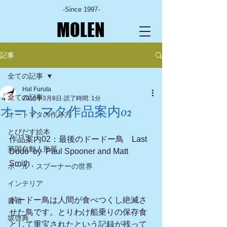
-Since 1997-
MOLEN
記事
全ての記事
Hal Furuta
全ての記事
2016年3月8日
読了時間: 1分
オートマタ作品案内02
オートマタの作り方
とびだす絵本
作品案内02：最後のドードー鳥　Last 
英国自動人形展
Dodo  by  Paul Spooner and Matt 
Smith　
ポール・スプーナーの世界
インテリア
ドードー鳥は人間が食べつくし絶滅さ
書籍
せた鳥です。とりわけ船乗りの保存食
坂啓典
として重宝されたという記録が残って