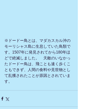
※ドードー﻿鳥とは、マダカスカル﻿沖の
モーリシャス﻿島に﻿生息していた鳥類で
す。1507年に﻿発見されてから180年ほ
どで﻿絶滅しました。　﻿天敵のいなかっ
たドードー鳥は、﻿飛ことも﻿速く﻿歩くこ
ともできず、﻿人間の食料や﻿見世物とし
て﻿乱獲されたことが﻿原因とされていま
す。