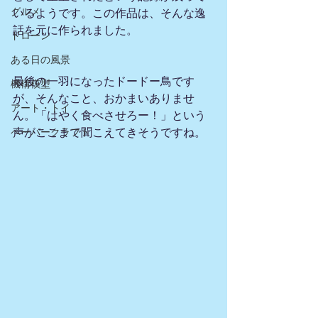
グルメ
いるようです。この作品は、そんな逸
話を元に作られました。
ドローン
ある日の風景
最後の一羽になったドードー鳥です
機構模型
が、そんなこと、おかまいありませ
アート・トイ
ん。「はやく食べさせろー！」という
ペーパークラフト
声がここまで聞こえてきそうですね。