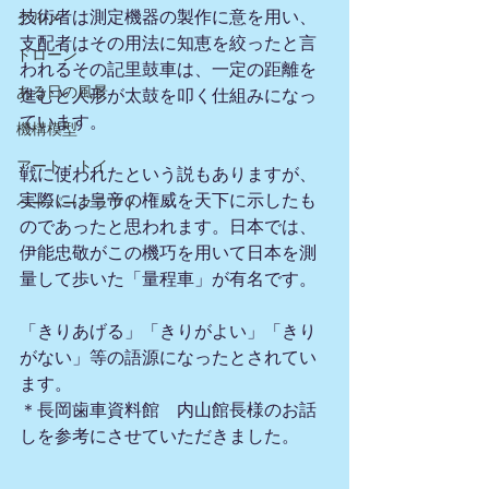
技術者は測定機器の製作に意を用い、
グルメ
支配者はその用法に知恵を絞ったと言
ドローン
われるその記里鼓車は、一定の距離を
ある日の風景
進むと人形が太鼓を叩く仕組みになっ
ています。
機構模型
アート・トイ
戦に使われたという説もありますが、
実際には皇帝の権威を天下に示したも
ペーパークラフト
のであったと思われます。日本では、
伊能忠敬がこの機巧を用いて日本を測
量して歩いた「量程車」が有名です。
「きりあげる」「きりがよい」「きり
がない」等の語源になったとされてい
ます。
＊長岡歯車資料館　内山館長様のお話
しを参考にさせていただきました。