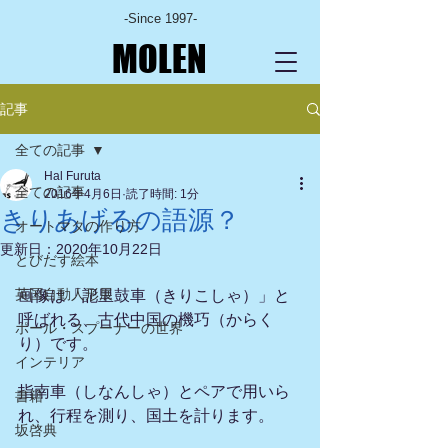
-Since 1997-
MOLEN
記事
全ての記事
Hal Furuta
全ての記事
2016年4月6日
読了時間: 1分
きりあげるの語源？
オートマタの作り方
更新日：
2020年10月22日
とびだす絵本
英国自動人形展
画像は「記里鼓車（きりこしゃ）」と
呼ばれる、古代中国の機巧（からく
ポール・スプーナーの世界
り）です。
インテリア
指南車（しなんしゃ）とペアで用いら
書籍
れ、行程を測り、国土を計ります。
坂啓典