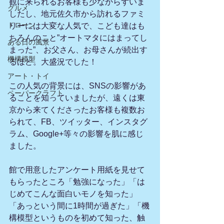
観に来られるお客様も少なからずいま
グルメ
したし、地元佐久市から訪れるファミ
ドローン
リーには大変な人気で、こども達はも
ちろんのこと”オートマタにはまってし
ある日の風景
まった”、お父さん、お母さんが続出す
機構模型
るほど。大盛況でした！　
アート・トイ
この人気の背景には、SNSの影響があ
ペーパークラフト
ることを知っていましたが、遠くは東
京から来てくださったお客様も複数お
られて、FB、ツイッター、インスタグ
ラム、Google+等々の影響を肌に感じ
ました。
館で用意したアンケート用紙を見せて
もらったところ「勉強になった」「は
じめてこんな面白いモノを知った」
「あっという間に1時間が過ぎた」「機
構模型というものを初めて知った、触