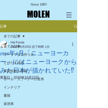
-Since 1997-
MOLEN
記事
全ての記事
Hal Furuta
全ての記事
2016年6月20日
読了時間: 1分
1976年5月「ニューヨーカ
オートマタの作り方
ー」にはニューヨークから
とびだす絵本
みた日本が描かれていた⁉
英国自動人形展
更新日：
2020年10月22日
ポール・スプーナーの世界
インテリア
書籍
坂啓典