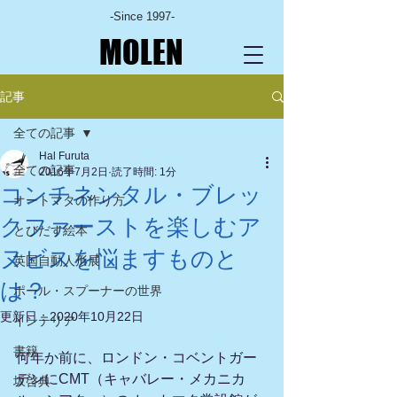
-Since 1997-
MOLEN
記事
全ての記事
Hal Furuta
全ての記事
2016年7月2日
読了時間: 1分
コンチネンタル・ブレッ
オートマタの作り方
クファーストを楽しむア
とびだす絵本
ヌビスを悩ますものと
英国自動人形展
は？
ポール・スプーナーの世界
更新日：
2020年10月22日
インテリア
書籍
何年か前に、ロンドン・コベントガー
デンにCMT（キャバレー・メカニカ
坂啓典