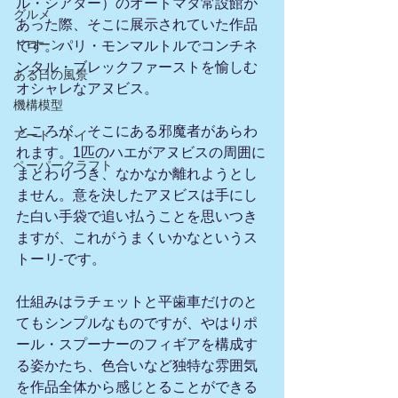
ル・シアター）のオートマタ常設館が
グルメ
あった際、そこに展示されていた作品
ドローン
です。パリ・モンマルトルでコンチネ
ンタル・ブレックファーストを愉しむ
ある日の風景
オシャレなアヌビス。
機構模型
ところが、そこにある邪魔者があらわ
アート・トイ
れます。1匹のハエがアヌビスの周囲に
ペーパークラフト
まとわりつき、なかなか離れようとし
ません。意を決したアヌビスは手にし
た白い手袋で追い払うことを思いつき
ますが、これがうまくいかなというス
トーリ-です。
仕組みはラチェットと平歯車だけのと
てもシンプルなものですが、やはりポ
ール・スプーナーのフィギアを構成す
る姿かたち、色合いなど独特な雰囲気
を作品全体から感じとることができる