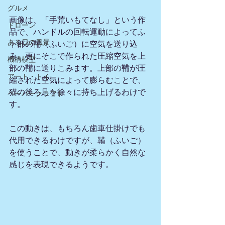
グルメ
画像は、「手荒いもてなし」という作
ドローン
品で、ハンドルの回転運動によってふ
ある日の風景
下部の鞴（ふいご）に空気を送り込
み、更にそこで作られた圧縮空気を上
機構模型
部の鞴に送りこみます。上部の鞴が圧
アート・トイ
縮された空気によって膨らむことで、
猫の後ろ足を徐々に持ち上げるわけで
ペーパークラフト
す。
この動きは、もちろん歯車仕掛けでも
代用できるわけですが、鞴（ふいご）
を使うことで、動きが柔らかく自然な
感じを表現できるようです。