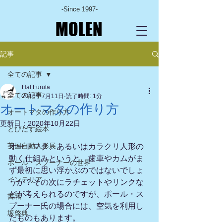
-Since 1997-
MOLEN
記事
全ての記事
Hal Furuta
全ての記事
2016年7月11日
読了時間: 1分
オートマタの作り方
オートマタの作り方
更新日：
2020年10月22日
とびだす絵本
英国自動人形展
オートマタ、あるいはカラクリ人形の
動く仕組みというと、歯車やカムがま
ポール・スプーナーの世界
ず最初に思い浮かぶのではないでしょ
インテリア
うか？その次にラチェットやリンクな
どが考えられるのですが、ポール・ス
書籍
プーナー氏の場合には、空気を利用し
坂啓典
たものもあります。