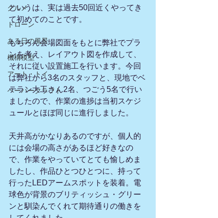
というは、実は過去50回近くやってき
グルメ
て初めてのことです。
ドローン
ある日の風景
もちろん会場図面をもとに弊社でプラ
ンを考え、レイアウト図を作成して、
機構模型
それに従い設置施工を行います。今回
アート・トイ
は弊社から3名のスタッフと、現地でベ
テラン大工さん2名、つごう5名で行い
ペーパークラフト
ましたので、作業の進捗は当初スケジ
ュールとほぼ同じに進行しました。
天井高がかなりあるのですが、個人的
には会場の高さがあるほど好きなの
で、作業をやっていてとても愉しめま
したし、作品ひとつひとつに、持って
行ったLEDアームスポットを装着。電
球色が背景のブリティッシュ・グリー
ンと馴染んでくれて期待通りの働きを
してくれました。