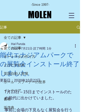
-Since 1997-
MOLEN
記事
全ての記事
Hal Furuta
全ての記事
2016年7月21日
読了時間: 1分
能代エナジアムパークで
オートマタの作り方
の展覧会インストール終了
とびだす絵本
しました。
英国自動人形展
更新日：
2020年10月22日
ポール・スプーナーの世界
インテリア
7月13日～15日までインストールのた
め能代に出かけていました。
書籍
坂啓典
事前に会場の下見もなく展覧会を行う