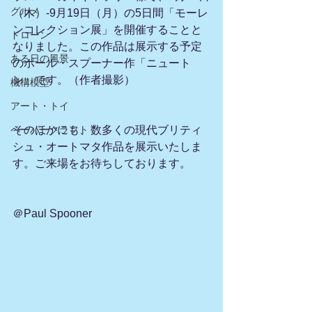
グルメ
（木）-9月19日（月）の5日間「モーレ
ンコレクション展」を開催することと
ドローン
なりました。この作品は展示する予定
ある日の風景
のポール・スプーナー作「ニュート
ン」です。（作者撮影）
機構模型
アート・トイ
ペーパークラフト
そのほかにも、数多くの現代ブリティ
シュ・オートマタ作品を展示いたしま
す。ご来場をお待ちしております。
＠Paul Spooner