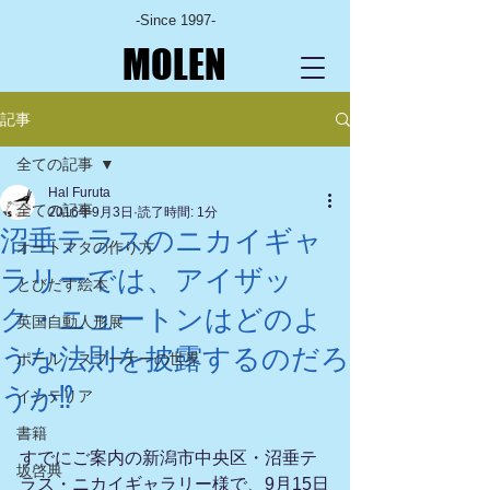
-Since 1997-
MOLEN
記事
全ての記事
Hal Furuta
全ての記事
2016年9月3日
読了時間: 1分
沼垂テラスのニカイギャ
オートマタの作り方
ラリーでは、アイザッ
とびだす絵本
ク・ニュートンはどのよ
英国自動人形展
うな法則を披露するのだろ
ポール・スプーナーの世界
うか⁉
インテリア
書籍
すでにご案内の新潟市中央区・沼垂テ
坂啓典
ラス・ニカイギャラリー様で、9月15日