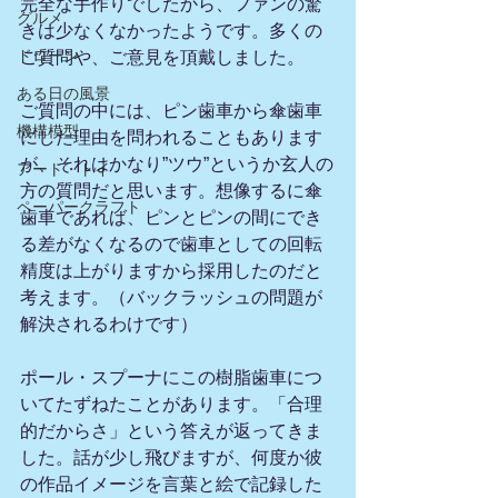
完全な手作りでしたから、ファンの驚
グルメ
きは少なくなかったようです。多くの
ドローン
ご質問や、ご意見を頂戴しました。
ある日の風景
ご質問の中には、ピン歯車から傘歯車
機構模型
にした理由を問われることもあります
が、それはかなり”ツウ”というか玄人の
アート・トイ
方の質問だと思います。想像するに傘
ペーパークラフト
歯車であれば、ピンとピンの間にでき
る差がなくなるので歯車としての回転
精度は上がりますから採用したのだと
考えます。（バックラッシュの問題が
解決されるわけです）
ポール・スプーナにこの樹脂歯車につ
いてたずねたことがあります。「合理
的だからさ」という答えが返ってきま
した。話が少し飛びますが、何度か彼
の作品イメージを言葉と絵で記録した