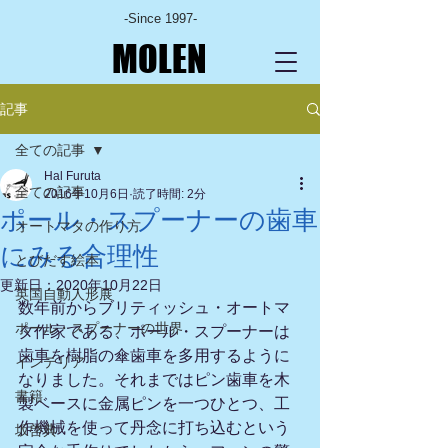
-Since 1997-
MOLEN
記事
全ての記事
Hal Furuta
全ての記事
2016年10月6日
読了時間: 2分
ポール・スプーナーの歯車
オートマタの作り方
にみる合理性
とびだす絵本
更新日：
2020年10月22日
英国自動人形展
数年前からブリティッシュ・オートマ
ポール・スプーナーの世界
タ作家である、ポール・スプーナーは
歯車を樹脂の傘歯車を多用するように
インテリア
なりました。それまではピン歯車を木
書籍
製ベースに金属ピンを一つひとつ、工
作機械を使って丹念に打ち込むという
坂啓典