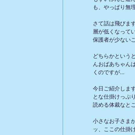
も、やっぱり無
さて話は飛びま
層が低くなって
保護者が少ない
どちらかという
んおばあちゃん
くのですが...
今日ご紹介しま
とな仕掛けっぷ
読める体裁なと
小さなお子さま
ッ、ここの仕掛