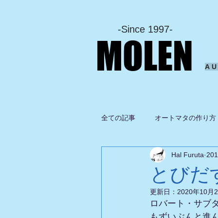
-Since 1997-
MOLEN
A
全ての記事
オートマタの作り方
Hal Furuta
20
坂啓典
グルメ
ドロ
とびだ
更新日：
2020年10月
ロバート・サブ
もずいぶんと進