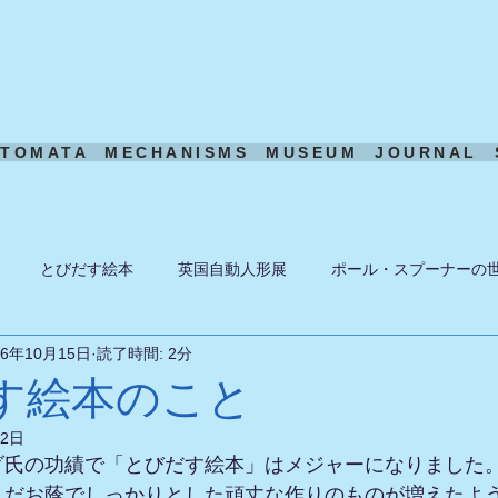
UTOMATA
MECHANISMS
MUSEUM
JOURNAL
とびだす絵本
英国自動人形展
ポール・スプーナーの
16年10月15日
読了時間: 2分
ーン
ある日の風景
機構模型
アート・トイ
ペーパ
す絵本のこと
22日
ダ氏の功績で「とびだす絵本」はメジャーになりました
んだお蔭でしっかりとした頑丈な作りのものが増えたよ