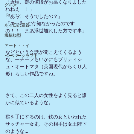
「近頃、鶏の値段がお高くなりました
グルメ
わねえー！」
ドローン
『あら、そうでしたの？』
「エッ⁉　ご存知なかったのです
ある日の風景
の！！　まあ浮世離れした方です事」
機構模型
アート・トイ
などという会話が聞こえてくるよう
ペーパークラフト
な、モチーフもいかにもブリティシ
ュ・オートマタ（英国現代からくり人
形）らしい作品ですね。
さて、この二人の女性をよく見ると誰
かに似ているような。
鶏を手にするのは、鉄の女といわれた
サッチャー女史、その相手は女王陛下
のような...