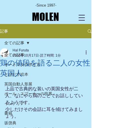
-Since 1997-
MOLEN
記事
全ての記事
Hal Furuta
全ての記事
2016年10月17日
読了時間: 1分
鶏の値段を語る二人の女性
オートマタの作り方
英国人
とびだす絵本
英国自動人形展
上品で古典的な装いの英国女性が二
ポール・スプーナーの世界
人、なにやら鶏のことでお話ししてい
るようです。
インテリア
少しだけその会話に耳を傾けてみまし
書籍
ょう。
坂啓典