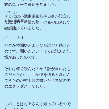
グルメ
方のニュース番組を見ました。
ドローン
そこには小池東京都知事自身が設立し
ある日の風景
た政治塾「希望の塾」の名の由来につ
いて語っていました。
機構模型
アート・トイ
ペーパークラフト
どこかで聞いたような台詞だと感じた
のです。聞いたというよりは読んだ記
憶があったのです。
それは何で読んだのか？誰が書いたも
のだったか、、、記憶を辿ると浮かん
できたのが村上龍の書いた「希望の国
のエクソダス」でした。
このことは村上さんは知っているので