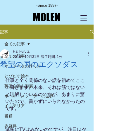
-Since 1997-
MOLEN
記事
全ての記事
Hal Furuta
全ての記事
2016年10月31日
読了時間: 1分
希望の国のエクソダス
オートマタの作り方
とびだす絵本
仕事と全く関係のない話を初めてここ
英国自動人形展
に書きます。本来、それは筋ではない
と理解しているのですが、あまりに驚
ポール・スプーナーの世界
いたので、書かずにいられなかったの
インテリア
です。
書籍
坂啓典
滅多にTVはみないのですが、昨日は夕