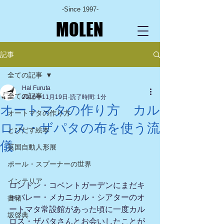
-Since 1997-
MOLEN
記事
全ての記事
Hal Furuta
全ての記事
2016年11月19日
読了時間: 1分
オートマタの作り方 カル
オートマタの作り方
ロス・ザパタの布を使う流
とびだす絵本
儀
英国自動人形展
ポール・スプーナーの世界
インテリア
ロンドン・コベントガーデンにまだキ
ャバレー・メカニカル・シアターのオ
書籍
ートマタ常設館があった頃に一度カル
坂啓典
ロス・ザパタさんとお会いしたことが