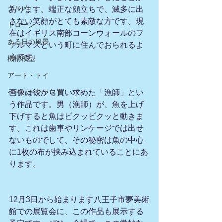
グルメ
あります。端正な顔立ちで、滅多に出
さない笑顔がとても素敵な方です。現
ドローン
在はイギリス南部コーンウォールのフ
ある日の風景
ァルマスという町に住んでおられるよ
うです。
機構模型
アート・トイ
ペーパークラフト
画像は彼から買い求めた「漁師」とい
う作品です。男（漁師）が、魚を上げ
下げすると魚はビクッビクッと動きま
す。これは歯車やリンケージでは出せ
ないものでして、その秘密は魚の中心
に1枚の布が挟み込まれていることにあ
ります。
12月3日から始まります八王子市夢美術
館での展覧会に、この作品も展示する