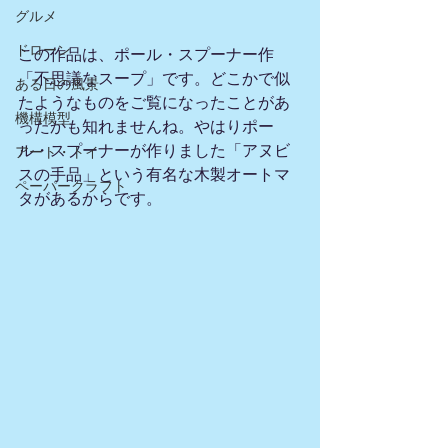
グルメ
ドローン
この作品は、ポール・スプーナー作
「不思議なスープ」です。どこかで似
ある日の風景
たようなものをご覧になったことがあ
機構模型
ったかも知れませんね。やはりポー
ル・スプーナーが作りました「アヌビ
アート・トイ
スの手品」という有名な木製オートマ
ペーパークラフト
タがあるからです。