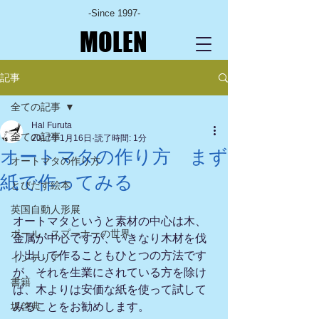
-Since 1997-
MOLEN
記事
全ての記事
Hal Furuta
全ての記事
2017年1月16日
読了時間: 1分
オートマタの作り方 まず
オートマタの作り方
紙で作ってみる
とびだす絵本
英国自動人形展
オートマタというと素材の中心は木、
ポール・スプーナーの世界
金属が中心ですが、いきなり木材を伐
り出して作ることもひとつの方法です
インテリア
が、それを生業にされている方を除け
書籍
ば、木よりは安価な紙を使って試して
坂啓典
みることをお勧めします。