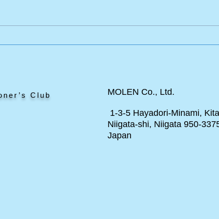
エドワードのポニー
と見
MOLEN Co., Ltd.
oner’s Club
1-3-5 Hayadori-Minami, Kita
Niigata-shi, Niigata 950-337
Japan
ト