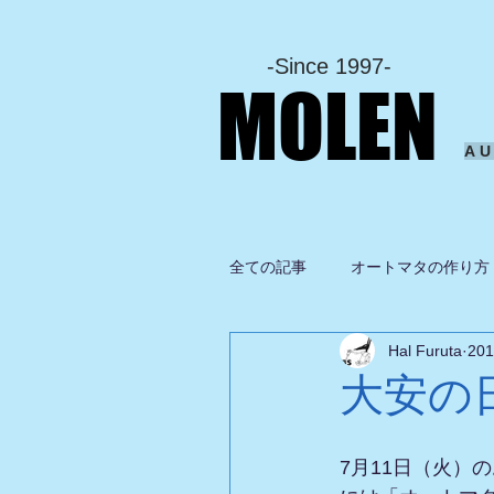
-Since 1997-
MOLEN
A
全ての記事
オートマタの作り方
Hal Furuta
20
坂啓典
グルメ
ドロ
大安の
7月11日（火）