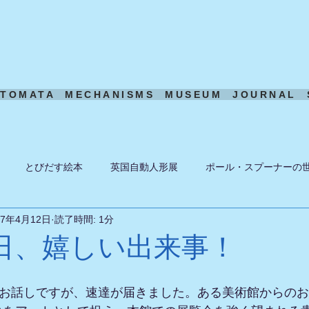
UTOMATA
MECHANISMS
MUSEUM
JOURNAL
とびだす絵本
英国自動人形展
ポール・スプーナーの
17年4月12日
読了時間: 1分
ーン
ある日の風景
機構模型
アート・トイ
ペーパ
日、嬉しい出来事！
のお話しですが、速達が届きました。ある美術館からの