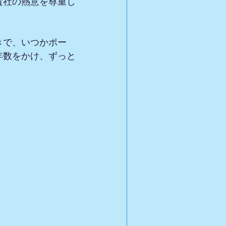
貴社の熱意を尊重し
。
きで、いつかポー
年数をかけ、ずっと