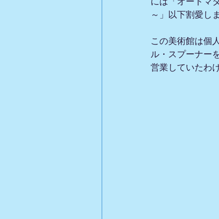
には「オートマ
～」以下割愛し
この美術館は個
ル・スプーナー
営業していたわ