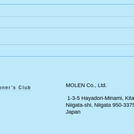
エドワードのポニー
と見
MOLEN Co., Ltd.
oner’s Club
1-3-5 Hayadori-Minami, Kita
Niigata-shi, Niigata 950-337
Japan
ト