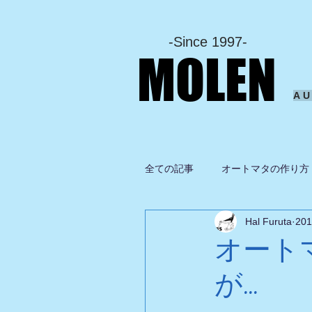
-Since 1997-
MOLEN
A
全ての記事
オートマタの作り方
Hal Furuta
20
坂啓典
グルメ
ドロ
オート
が...