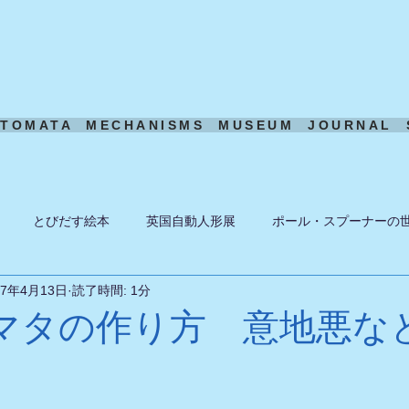
UTOMATA
MECHANISMS
MUSEUM
JOURNAL
とびだす絵本
英国自動人形展
ポール・スプーナーの
17年4月13日
読了時間: 1分
ーン
ある日の風景
機構模型
アート・トイ
ペーパ
マタの作り方 意地悪な