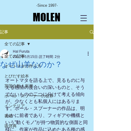
-Since 1997-
MOLEN
記事
全ての記事
Hal Furuta
全ての記事
2017年5月15日
読了時間: 2分
なぜ山羊なのか？
オートマタの作り方
とびだす絵本
オートマタを語る上で、見るものに与
英国自動人形展
える感情の度合いの深いものと、そう
でないものの二つに分けて考える傾向
ポール・スプーナーの世界
が、少なくとも私個人にはあるりま
インテリア
す。ポール・スプーナーの作品は、明
らかに前者であり、フィギアや機構と
書籍
いう”動くモノ”が持つ物質的な側面と同
坂啓典
様に、作家が作品に込めたある種の感