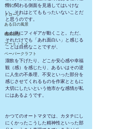
グルメ
情に関わる側面を見過してはいけな
い、それはとてももったいないことだ
ドローン
と思うのです。
ある日の風景
ただ単にフィギアが動くこと。ただ、
機構模型
それだけでも「あれ面白い」と感じる
アート・トイ
ことは自然なことですが、
ペーパークラフト
溜飲を下げたり、どこか安心感や幸福
観（感）を感じたり、あるいはその逆
に人生の不条理、不安といった部分を
感じさせてくれるものを作家とともに
大切にしたいという他市かな感情が私
にはあるようです。
かつてのオートマタでは、カタチにし
にくかったこうした精神性といった部