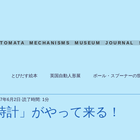
UTOMATA
MECHANISMS
MUSEUM
JOURNAL
とびだす絵本
英国自動人形展
ポール・スプーナーの
17年6月2日
読了時間: 1分
ーン
ある日の風景
機構模型
アート・トイ
ペーパ
時計」がやって来る！