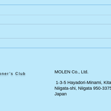
エドワードのポニー
と見
MOLEN Co., Ltd.
oner’s Club
1-3-5 Hayadori-Minami, Kita
Niigata-shi, Niigata 950-337
Japan
ト