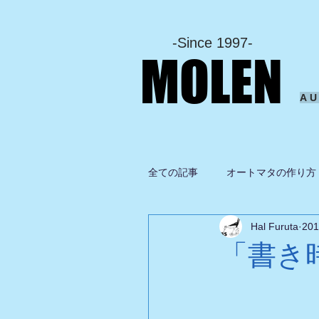
-Since 1997-
MOLEN
A
全ての記事
オートマタの作り方
Hal Furuta
20
坂啓典
グルメ
ドロ
「書き