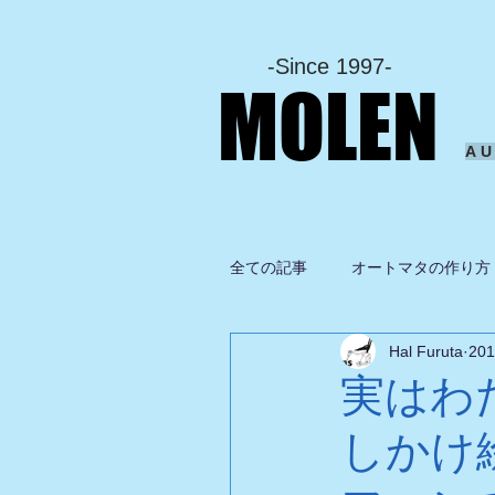
-Since 1997-
MOLEN
A
全ての記事
オートマタの作り方
Hal Furuta
20
坂啓典
グルメ
ドロ
実はわ
しかけ