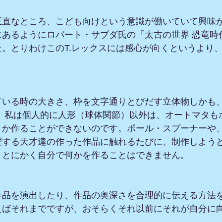
正直なところ、こども向けという意識が働いていて興味
にあるようにロバート・サブダ氏の「太古の世界 恐竜時
。とりわけこのT.レックスには感心が向くというより
ている時の大きさ、枠を文字通りとびだす立体物しかも
 。私は個人的に人形（球体関節）以外は、オートマタも
うか作ることができないのです。ポール・スプーナーや
躍する天才達の作った作品に触れるたびに、制作しよう
、とにかく自分で何かを作ることはできません。
作品を演出したり、作品の奥深さを合理的に伝える方法
えばそれまでですが、おそらくそれ以前にそれが自分に