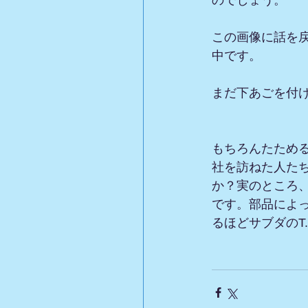
この画像に話を戻
中です。
まだ下あごを付
もちろんたため
社を訪ねた人た
か？実のところ
です。部品によ
るほどサブダのT