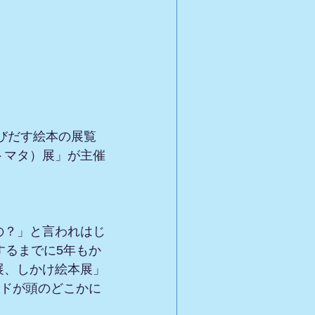
びだす絵本の展覧
トマタ）展」が主催
の？」と言われはじ
するまでに5年もか
展、しかけ絵本展」
ードが頭のどこかに