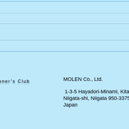
エドワードのポニー
と見
MOLEN Co., Ltd.
oner’s Club
1-3-5 Hayadori-Minami, Kita
Niigata-shi, Niigata 950-337
Japan
ト