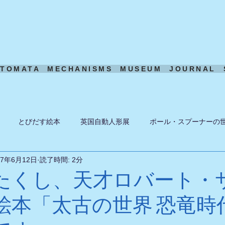
UTOMATA
MECHANISMS
MUSEUM
JOURNAL
とびだす絵本
英国自動人形展
ポール・スプーナーの
17年6月12日
読了時間: 2分
ーン
ある日の風景
機構模型
アート・トイ
ペーパ
たくし、天才ロバート・
絵本「太古の世界 恐竜時