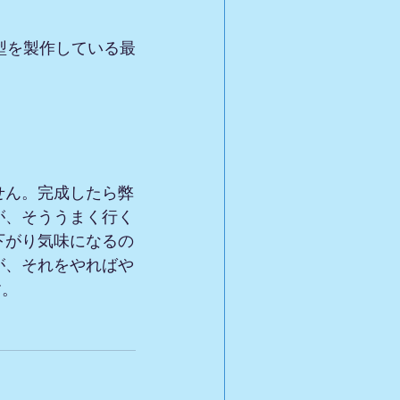
模型を製作している最
せん。完成したら弊
が、そううまく行く
下がり気味になるの
が、それをやればや
す。