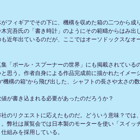
体がフィギアでその下に、機構を収めた箱の二つから成
鈴木完吾氏の「書き時計」のようにその範疇からはみ出
のも近年出ているのだが、ここではオーソドックスなオ
真集「ポール・スプーナーの世界」にも掲載されている
いと思う。作者自身による作品完成前に描かれたイメー
“機構の箱”から飛び出した、シャフトの長さや太さの
数値が書き込まれる必要があったのだろうか？
弊社のリクエストに応えたものだ。どういう意味？では
う。弊社は展覧会では日本製のモーターを使い「スイッ
」仕組みを採用している。