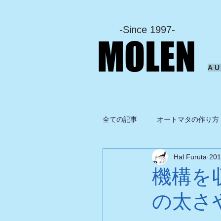
-Since 1997-
MOLEN
A
全ての記事
オートマタの作り方
Hal Furuta
20
坂啓典
グルメ
ドロ
機構を
の太さ