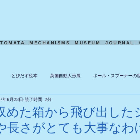
UTOMATA
MECHANISMS
MUSEUM
JOURNAL
とびだす絵本
英国自動人形展
ポール・スプーナーの
17年6月23日
読了時間: 2分
ーン
ある日の風景
機構模型
アート・トイ
ペーパ
収めた箱から飛び出した
や長さがとても大事なわ