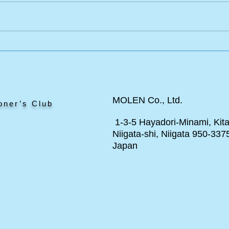
エドワードのポニー
と見
MOLEN Co., Ltd.
oner’s Club
1-3-5 Hayadori-Minami, Kita
Niigata-shi, Niigata 950-337
Japan
ト