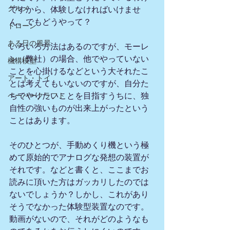
グルメ
ですから、体験しなければいけませ
ん。でもどうやって？
ドローン
ある日の風景
いろいろ方法はあるのですが、モーレ
ン（弊社）の場合、他でやっていない
機構模型
ことを心掛けるなどという大それたこ
アート・トイ
とは考えてもいないのですが、自分た
ペーパークラフト
ちでやりたいことを目指すうちに、独
自性の強いものが出来上がったという
ことはあります。
そのひとつが、手動めくり機という極
めて原始的でアナログな発想の装置が
それです。などと書くと、ここまでお
読みに頂いた方はガッカリしたのでは
ないでしょうか？しかし、これがあり
そうでなかった体験型装置なのです。
動画がないので、それがどのようなも