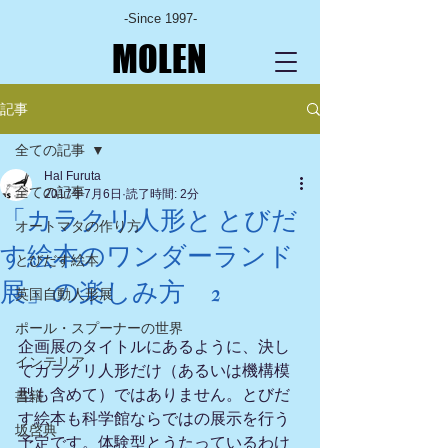
-Since 1997-
MOLEN
記事
全ての記事
Hal Furuta
全ての記事
2017年7月6日
読了時間: 2分
「カラクリ人形と とびだ
オートマタの作り方
す絵本のワンダーランド
とびだす絵本
展」の楽しみ方 2
英国自動人形展
ポール・スプーナーの世界
企画展のタイトルにあるように、決し
インテリア
てカラクリ人形だけ（あるいは機構模
型も含めて）ではありません。とびだ
書籍
す絵本も科学館ならではの展示を行う
坂啓典
予定です。体験型とうたっているわけ