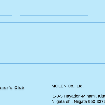
エドワードのポニー
と見
MOLEN Co., Ltd.
oner’s Club
1-3-5 Hayadori-Minami, Kita
Niigata-shi, Niigata 950-337