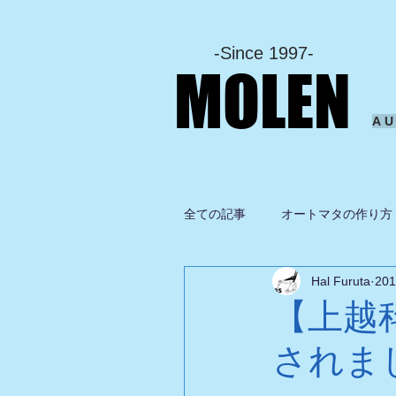
-Since 1997-
MOLEN
A
全ての記事
オートマタの作り方
Hal Furuta
20
坂啓典
グルメ
ドロ
【上越
されま