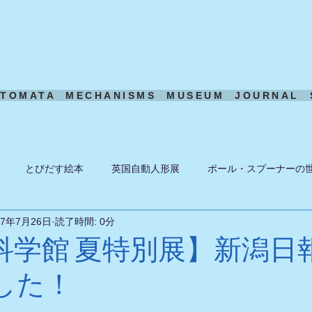
UTOMATA
MECHANISMS
MUSEUM
JOURNAL
とびだす絵本
英国自動人形展
ポール・スプーナーの
17年7月26日
読了時間: 0分
ーン
ある日の風景
機構模型
アート・トイ
ペーパ
科学館 夏特別展】新潟日
した！